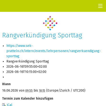
UNSER PROFIL
AKTUELL
TERMINE
Rangverkündigung Sporttag
KONTAKTE
https://www.sek-
INFOS A–Z
pratteln.ch/intern/events/lehrpersonen/rangverkuendigung-
SCHULLEBEN
sporttag
Rangverkündigung Sporttag
2026-06-16T09:55:00+02:00
2026-06-16T10:15:00+02:00
Wann
16.06.2026
von
bis
(Europe/Zurich / UTC200)
09:55
10:15
Termin zum Kalender hinzufügen
iCal