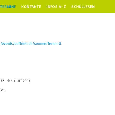
TERMINE
KONTAKTE
INFOS A–Z
SCHULLEBEN
h/events/oeffentlich/sommerferien-8
/Zurich / UTC200)
gen