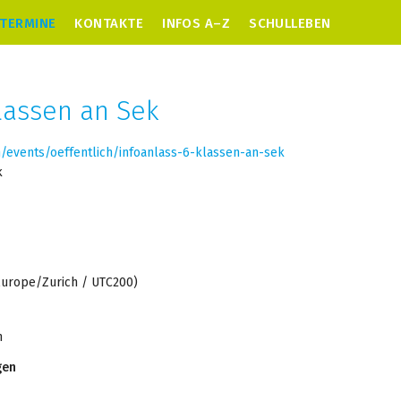
TERMINE
KONTAKTE
INFOS A–Z
SCHULLEBEN
Klassen an Sek
h/events/oeffentlich/infoanlass-6-klassen-an-sek
k
Europe/Zurich / UTC200)
n
gen