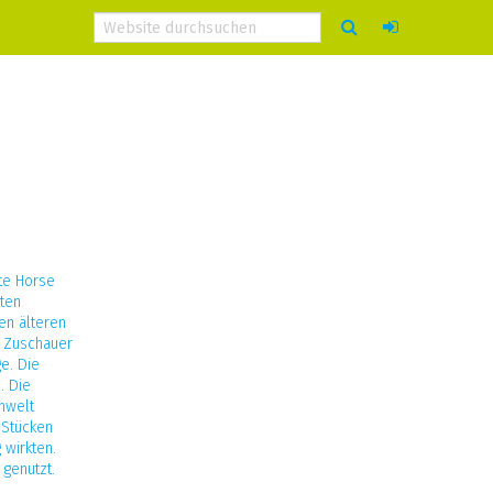
te Horse
ten
en älteren
n Zuschauer
e. Die
. Die
enwelt
 Stücken
 wirkten.
 genutzt.