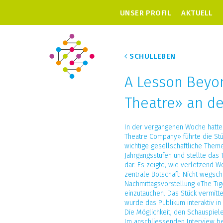
UNSER PROFIL
AKTUELL
SCHULLEBEN
A Lesson Beyo
Theatre» an de
In der vergangenen Woche hatte
Theatre Company» führte die Stü
wichtige gesellschaftliche Theme
Jahrgangsstufen und stellte da
dar. Es zeigte, wie verletzend 
zentrale Botschaft: Nicht wegsc
Nachmittagsvorstellung «The Tige
einzutauchen. Das Stück vermitt
wurde das Publikum interaktiv in
Die Möglichkeit, den Schauspiele
Im anschliessenden Interview be