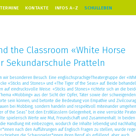
TERMINE
KONTAKTE
INFOS A–Z
SCHULLEBEN
nd the Classroom «White Horse
r Sekundarschule Pratteln
n wir besonderen Besuch: Eine englischsprachigeTheatergruppe der «Whi
cke «Sticks and Stones» und «The Tiger of the Seas» auf. Beide behandel
n auf eindrucksvolle Weise. «Sticks and Stones» richtete sich an die beid
s Thema «Mobbing» aus der Sicht der Opfer, Täter sowie der schweigende
Worte sein können, und betonte die Bedeutung von Empathie und Zivilcourag
hauen bei Mobbing, sondern handeln und respektvoll miteinander umgehen
r of the Seas” bot den Erstklässlern Gelegenheit, in eine verrückte Pirat
elte spielerisch Werte wie Mut, Freundschaft und Zusammenhalt. In beiden
 die Handlung mit einbezogen, wodurch die Inhalte lebendig und nachhaltig
r*innen nach den Aufführungen auf Englisch Fragen zu stellen, wurde rege
schrieben die Schauspieler*innen ihren Beruf als erfüllend, aber auch